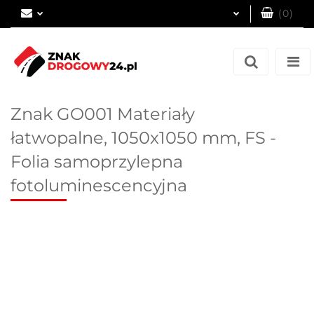
(
0
)
Zaloguj się
Zarejestruj się
Dodaj zgłoszenie
Znak GO001 Materiały
łatwopalne, 1050x1050 mm, FS -
Folia samoprzylepna
fotoluminescencyjna