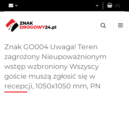
(
0
)
Zaloguj się
Zarejestruj się
Dodaj zgłoszenie
Znak GO004 Uwaga! Teren
zagrożony Nieupoważnionym
wstęp wzbroniony Wszyscy
goście muszą zgłosić się w
recepcji, 1050x1050 mm, PN