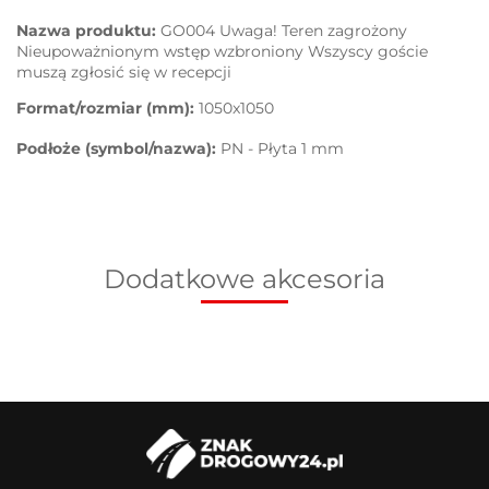
Nazwa produktu:
GO004 Uwaga! Teren zagrożony
Nieupoważnionym wstęp wzbroniony Wszyscy goście
muszą zgłosić się w recepcji
Format/rozmiar (mm):
1050x1050
Podłoże (symbol/nazwa):
PN - Płyta 1 mm
Dodatkowe akcesoria