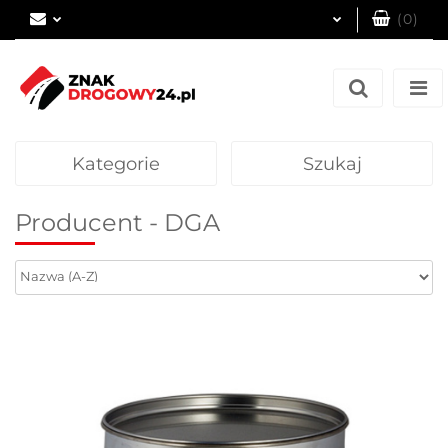
(
0
)
Zaloguj się
Zarejestruj się
Dodaj zgłoszenie
Kategorie
Szukaj
Producent - DGA