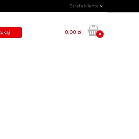
Strefa klienta
 PIKTOGRAMY
Zaloguj się
Zarejestruj się
0,00 zł
0
Dodaj zgłoszenie
USŁUGI
BLOG
KONTAKT