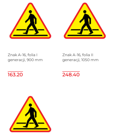
Znak A-16, folia I
Znak A-16, folia II
generacji, 900 mm
generacji, 1050 mm
163.20
248.40