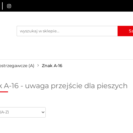
URZĄDZENIA BRD
OZNAKOWANIE BHP
TABLICE I
I
BLOG
KONTAKT
ZNAKOWANIE BHP
TABLICE I PIKTOGRAMY
WYNAJEM
ostrzegawcze (A)
Znak A-16
 A-16 - uwaga przejście dla pieszych