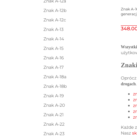
Znak A-12a
Znak A-16,
Znak A-12b
generacj
Znak A-12c
348.0
Znak A-13
Znak A-14
Wszystki
Znak A-15
użytkow
Znak A-16
Znaki
Znak A-17
Znak A-18a
Oprócz 
drogach
Znak A-18b
z
Znak A-19
z
Znak A-20
z
z
Znak A-21
z
Znak A-22
Każde z
Nasz
sk
Znak A-23