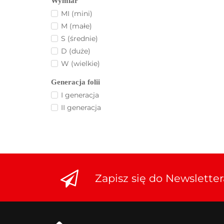
Wymiar
MI (mini)
M (małe)
S (średnie)
D (duże)
W (wielkie)
Generacja folii
I generacja
II generacja
Zapisz się do Newsletter