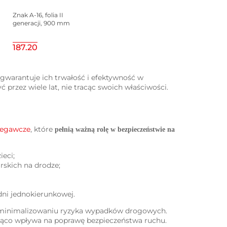
Znak A-16, folia II
generacji, 900 mm
187.20
 gwarantuje ich trwałość i efektywność w
przez wiele lat, nie tracąc swoich właściwości.
zegawcze
, które
pełnią ważną rolę w bezpieczeństwie na
eci;
rskich na drodze;
ni jednokierunkowej.
w minimalizowaniu ryzyka wypadków drogowych.
ząco wpływa na poprawę bezpieczeństwa ruchu.