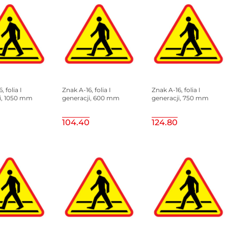
 folia I
Znak A-16, folia I
Znak A-16, folia I
i, 1050 mm
generacji, 600 mm
generacji, 750 mm
104.40
124.80