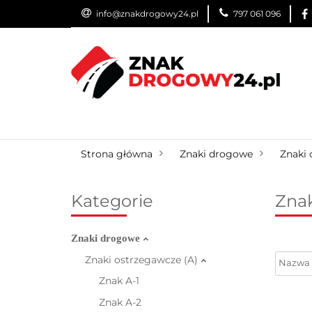
info@znakdrogowy24.pl
797 061 096
ZNAKI DROGOWE
WYNAJEM
USŁUG
ZNAKI DROGOWE
URZĄDZENIA BRD
O
Strona główna
Znaki drogowe
Znaki 
Kategorie
Znak
Znaki drogowe
Znaki ostrzegawcze (A)
Znak A-1
Znak A-2