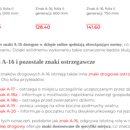
 folia II
Znak A-16, folia II
Znak A-16, folia II
i, 1200 mm
generacji, 600 mm
generacji, 750 mm
0
128.40
141.60
, co
e znaki A-16 dostępne w sklepie online spełniają obowiązujące normy
aniu. Dzięki solidnemu wykonaniu takie oznaczenie będzie służyć 
 A-16 i pozostałe znaki ostrzegawcze
znaków drogowych A-16 istnieją także inne
znaki drogowe ostr
. Oto kilka przykładów:
nak A-17
– ostrzega o miejscu szczególnie uczęszczanym przez dzi
nak A-18a
– informuje o możliwości napotkania zwierząt gospoda
nak A-18b
– ostrzega przed zwierzętami dzikimi;
nak A-19
– zwraca uwagę na silne boczne podmuchy wiatru;
nak A-20
– informuje o początku ruchu dwukierunkowego na jezd
 tych oznaczeń, podobnie jak
znak A-16
, odgrywa istotną rolę 
lep drogowy
oferuje
, co znac
znaki dostosowane do specyfiki miejsca