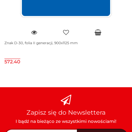
Znak D-30, folia II generacji, 900x1125 mm
572.40
Zapisz się do Newslettera
I bądź na bieżąco ze wszystkimi nowościami!