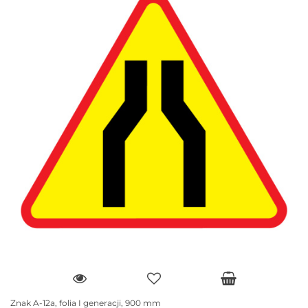
Znak A-12a, folia I generacji, 900 mm