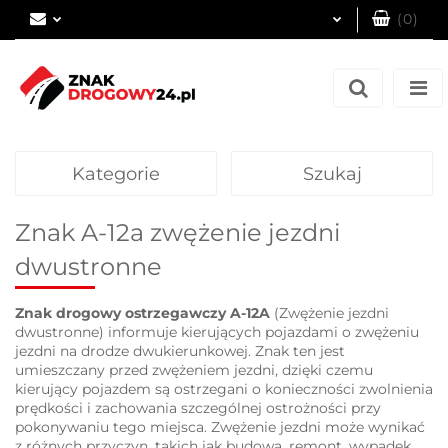
(
0
)
Zaloguj się
Zarejestruj się
Dodaj zgłoszenie
Kategorie
Szukaj
Znak A-12a zwężenie jezdni
dwustronne
Znak drogowy ostrzegawczy A-12A
(Zwężenie jezdni
dwustronne) informuje kierujących pojazdami o zwężeniu
jezdni na drodze dwukierunkowej. Znak ten jest
umieszczany przed zwężeniem jezdni, dzięki czemu
kierujący pojazdem są ostrzegani o konieczności zwolnienia
prędkości i zachowania szczególnej ostrożności przy
pokonywaniu tego miejsca. Zwężenie jezdni może wynikać
z różnych przyczyn, takich jak budowa, remont, wypadek