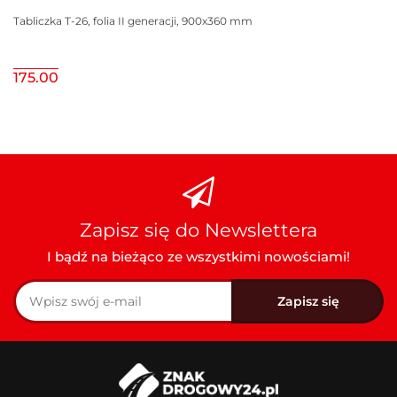
Tabliczka T-26, folia II generacji, 900x360 mm
175.00
Zapisz się do Newslettera
I bądź na bieżąco ze wszystkimi nowościami!