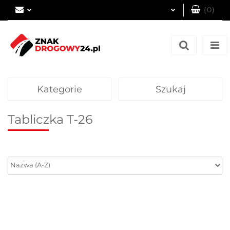
(
0
)
Zaloguj się
Zarejestruj się
Dodaj zgłoszenie
Kategorie
Szukaj
Tabliczka T-26